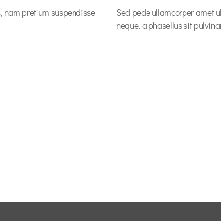
s, nam pretium suspendisse
Sed pede ullamcorper amet u
neque, a phasellus sit pulvinar